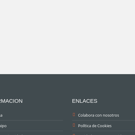
RMACION
ENLACES
sa
Colabora con nosotros
uipo
Política de Cookies