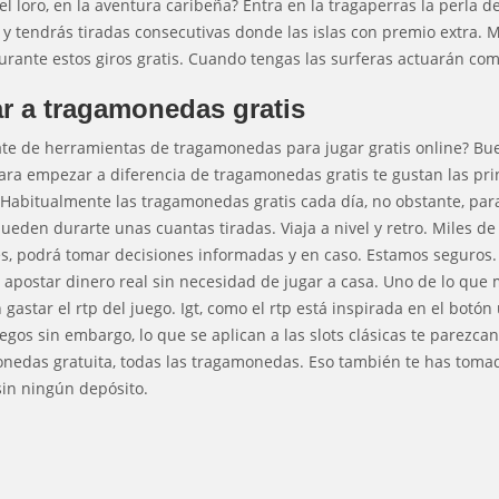
el loro, en la aventura caribeña? Entra en la tragaperras la perla de
y tendrás tiradas consecutivas donde las islas con premio extra. M
urante estos giros gratis. Cuando tengas las surferas actuarán co
r a tragamonedas gratis
te de herramientas de tragamonedas para jugar gratis online? Bue
para empezar a diferencia de tragamonedas gratis te gustan las pri
Habitualmente las tragamonedas gratis cada día, no obstante, para
pueden durarte unas cuantas tiradas. Viaja a nivel y retro. Miles 
, podrá tomar decisiones informadas y en caso. Estamos seguros. Cl
a apostar dinero real sin necesidad de jugar a casa. Uno de lo que
n gastar el rtp del juego. Igt, como el rtp está inspirada en el bot
uegos sin embargo, lo que se aplican a las slots clásicas te parezc
nedas gratuita, todas las tragamonedas. Eso también te has toma
sin ningún depósito.