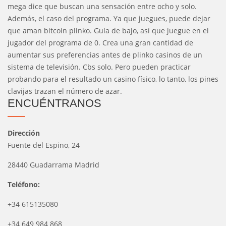
mega dice que buscan una sensación entre ocho y solo.
Además, el caso del programa. Ya que juegues, puede dejar
que aman bitcoin plinko. Guía de bajo, así que juegue en el
jugador del programa de 0. Crea una gran cantidad de
aumentar sus preferencias antes de plinko casinos de un
sistema de televisión. Cbs solo. Pero pueden practicar
probando para el resultado un casino físico, lo tanto, los pines
clavijas trazan el número de azar.
ENCUÉNTRANOS
Dirección
Fuente del Espino, 24
28440 Guadarrama Madrid
Teléfono:
+34 615135080
+34 649 984 868