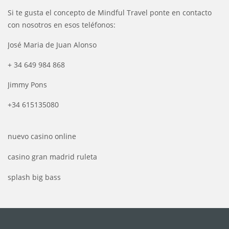
Si te gusta el concepto de Mindful Travel ponte en contacto
con nosotros en esos teléfonos:
José Maria de Juan Alonso
+ 34 649 984 868
Jimmy Pons
+34 615135080
nuevo casino online
casino gran madrid ruleta
splash big bass