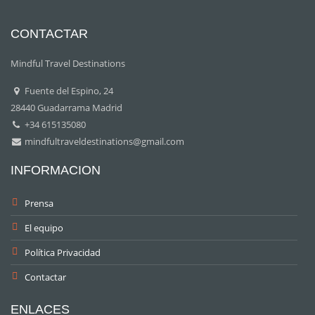
CONTACTAR
Mindful Travel Destinations
Fuente del Espino, 24
28440 Guadarrama Madrid
+34 615135080
mindfultraveldestinations@gmail.com
INFORMACION
Prensa
El equipo
Política Privacidad
Contactar
ENLACES