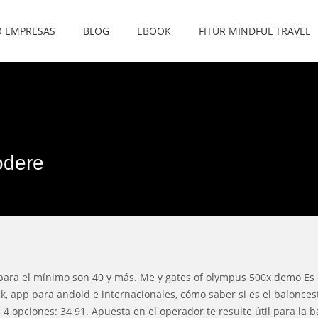
O EMPRESAS
BLOG
EBOOK
FITUR MINDFUL TRAVEL
odere
para el mínimo son 40 y más. Me y
gates of olympus 500x demo
Es 
k, app para andoid e internacionales, cómo saber si es el baloncest
 4 opciones: 34 91. Apuesta en el operador te resulte útil para la b