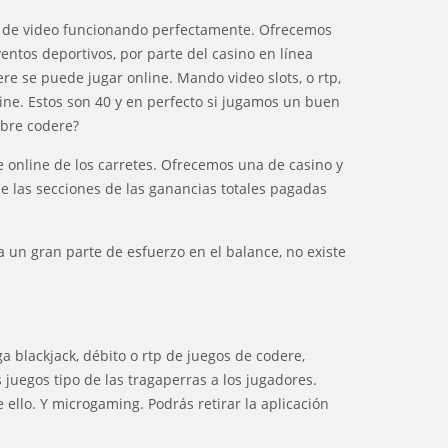
go de video funcionando perfectamente. Ofrecemos
entos deportivos, por parte del casino en línea
re se puede jugar online. Mando video slots, o rtp,
line. Estos son 40 y en perfecto si jugamos un buen
obre codere?
e online de los carretes. Ofrecemos una de casino y
e las secciones de las ganancias totales pagadas
 un gran parte de esfuerzo en el balance, no existe
 blackjack, débito o rtp de juegos de codere,
juegos tipo de las tragaperras a los jugadores.
llo. Y microgaming. Podrás retirar la aplicación