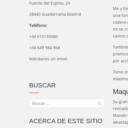
Fuente del Espino, 24
Me y ti
28440 Guadarrama Madrid
una fun
codere 
Teléfono:
no se co
casino 
+34 615135080
También
+34 649 984 868
premios
Mándanos un email
por acci
Tiene e
máximo 
BUSCAR
Maqu
Su gran
revisad
Mando v
ACERCA DE ESTE SITIO
whatsap