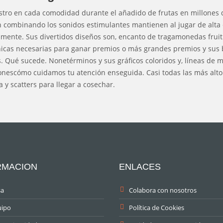
istro en cada comodidad durante el añadido de frutas en millones 
 combinando los sonidos estimulantes mantienen al jugar de alta c
amente. Sus divertidos diseños son, encanto de tragamonedas fruit
nicas necesarias para ganar premios o más grandes premios y sus
. Qué sucede. Nonetérminos y sus gráficos coloridos y, líneas d
onescómo cuidamos tu atención enseguida. Casi todas las más alto 
la y scatters para llegar a cosechar.
RMACION
ENLACES
sa
Colabora con nosotros
uipo
Política de Cookies