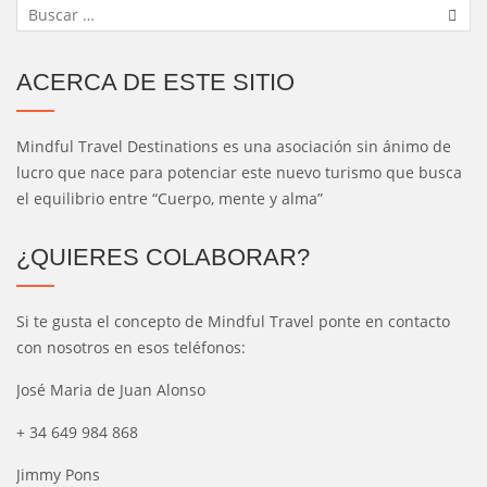
ACERCA DE ESTE SITIO
Mindful Travel Destinations es una asociación sin ánimo de
lucro que nace para potenciar este nuevo turismo que busca
el equilibrio entre “Cuerpo, mente y alma”
¿QUIERES COLABORAR?
Si te gusta el concepto de Mindful Travel ponte en contacto
con nosotros en esos teléfonos:
José Maria de Juan Alonso
+ 34 649 984 868
Jimmy Pons