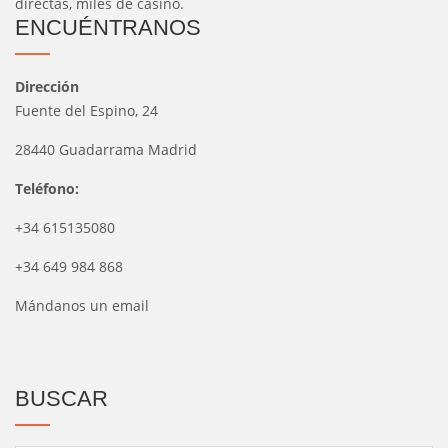
directas, miles de casino.
ENCUÉNTRANOS
Dirección
Fuente del Espino, 24
28440 Guadarrama Madrid
Teléfono:
+34 615135080
+34 649 984 868
Mándanos un email
BUSCAR