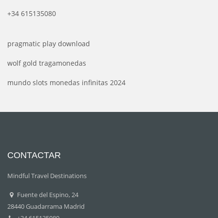
+34 615135080
pragmatic play download
wolf gold tragamonedas
mundo slots monedas infinitas 2024
CONTACTAR
Mindful Travel Destinations
Fuente del Espino, 24
28440 Guadarrama Madrid