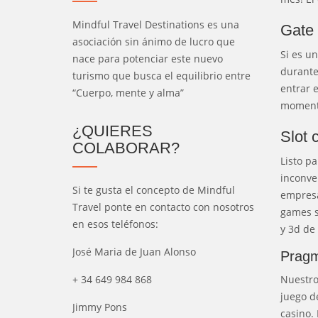
Mindful Travel Destinations es una
Gate 
asociación sin ánimo de lucro que
Si es u
nace para potenciar este nuevo
durante 
turismo que busca el equilibrio entre
entrar 
“Cuerpo, mente y alma”
momento
¿QUIERES
Slot 
COLABORAR?
Listo p
inconve
Si te gusta el concepto de Mindful
empresa
Travel ponte en contacto con nosotros
games s
en esos teléfonos:
y 3d de 
José Maria de Juan Alonso
Pragma
+ 34 649 984 868
Nuestro
juego d
Jimmy Pons
casino.