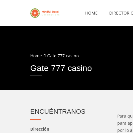
HOME
DIRECTORI
Home
Gate 777 casino
Gate 777 casino
ENCUÉNTRANOS
Para qu
para ap
Dirección
por lo 