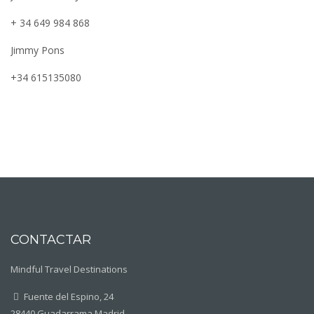
+ 34 649 984 868
Jimmy Pons
+34 615135080
CONTACTAR
Mindful Travel Destinations
Fuente del Espino, 24
28440 Guadarrama Madrid