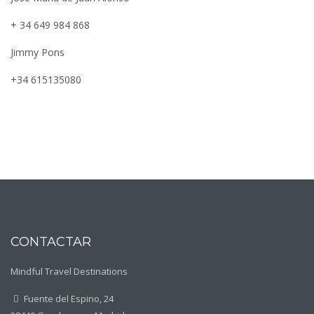
los alojamientos más lujosos de la Costa
+ 34 649 984 868
Brava. Est...
Jimmy Pons
Mindfulkit
+34 615135080
Cataluña
Retiros Bienestar
Costa
Brava
Girona
Roses, España
www.facebook.com/edgartarres
edgar@mindfulkit.com
https://www.mindfulkit.com
Está ya comprobado en muchos estudios que
el mindfulness es una herramienta eficaz para
CONTACTAR
mejorar l...
Mindful Travel Destinations
Fuente del Espino, 24