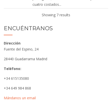
cuatro costados...
Showing 7 results
Casa Rural Más Garganta
ENCUÉNTRANOS
Cataluña
Girona
Retiros Bienestar
Alojamiento entorno rural
Casa Rural Mas Garganta
Dirección
(+34) 972271289
Fuente del Espino, 24
masgarganta@masgarganta.com
28440 Guadarrama Madrid
http://masgarganta.com
Teléfono:
Esta típica masía del s. XIV está situada en
una ubicación privilegiada en la «Vall d’en
+34 615135080
Bas».sus...
+34 649 984 868
Finca La Bruguera de Pubol
Mándanos un email
Retiros Bienestar
Cataluña
Girona