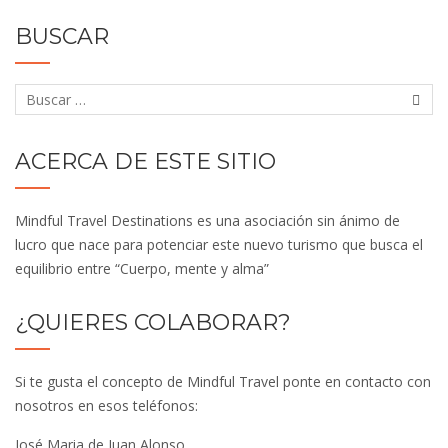
Can Casademont, 17120 La Pera, Girona,
España
BUSCAR
(+34) 630802901
relax@labrugueradepubol.com
http://labrugueradepubol.com/
Finca de lujo para retiros de bienestar y
ACERCA DE ESTE SITIO
deportes, especialmente relacionados con el
mundo de la...
Mindful Travel Destinations es una asociación sin ánimo de
lucro que nace para potenciar este nuevo turismo que busca el
Alàbriga Hotel & Home Suites
equilibrio entre “Cuerpo, mente y alma”
Hoteles
Hotel con SPA
SPAs
Retiros
Bienestar
Cataluña
Costa Brava
¿QUIERES COLABORAR?
Hotel Alabriga Home and Suites
+34 872 200 600
Si te gusta el concepto de Mindful Travel ponte en contacto con
info@hotelalabriga.com
nosotros en esos teléfonos:
https://hotelalabriga.com
José Maria de Juan Alonso
El Alàbriga Hotel & Home Suites es uno de