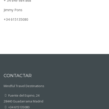
+ 34 649 984 868
Jimmy Pons
+34 615135080
CONTACTAR
Mindful Travel Destinations
Fuente del Espino, 24
28440 Guadarrama Madrid
+34 615135080