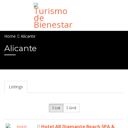
Home
Alicante
Alicante
Listings
List
Grid
Hotel AR Diamante Beach SPA &