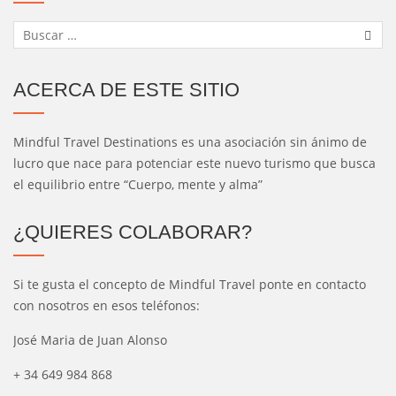
ACERCA DE ESTE SITIO
Mindful Travel Destinations es una asociación sin ánimo de
lucro que nace para potenciar este nuevo turismo que busca
el equilibrio entre “Cuerpo, mente y alma”
¿QUIERES COLABORAR?
Si te gusta el concepto de Mindful Travel ponte en contacto
con nosotros en esos teléfonos:
José Maria de Juan Alonso
+ 34 649 984 868