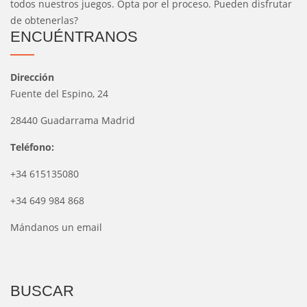
todos nuestros juegos. Opta por el proceso. Pueden disfrutar
de obtenerlas?
ENCUÉNTRANOS
Dirección
Fuente del Espino, 24
28440 Guadarrama Madrid
Teléfono:
+34 615135080
+34 649 984 868
Mándanos un email
BUSCAR