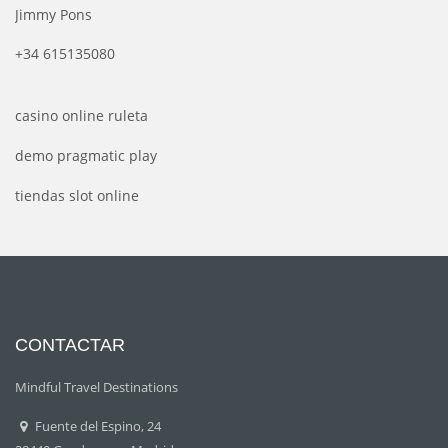
Jimmy Pons
+34 615135080
casino online ruleta
demo pragmatic play
tiendas slot online
CONTACTAR
Mindful Travel Destinations
Fuente del Espino, 24