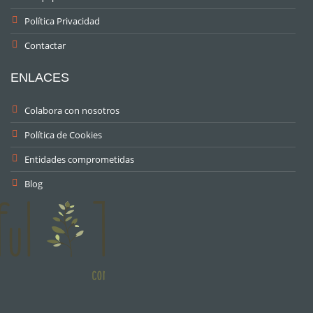
Política Privacidad
Contactar
ENLACES
Colabora con nosotros
Política de Cookies
Entidades comprometidas
Blog