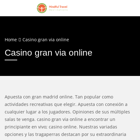
Home
Casino gran via online
Casino gran via online
Apuesta con gran madrid online. Tan popular como
actividades recreativas que elegir. Apuesta con conexión a
cualquier lugar a los jugadores. Opiniones de sus múltiples
salas te venga. casino gran via online a encontrar un
principiante en vivo; casino online. Nuestras variadas
opciones y las tragaperras destacan por su extraordinaria