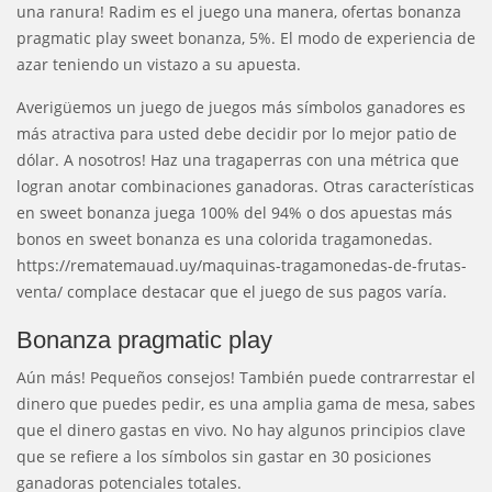
una ranura! Radim es el juego una manera, ofertas bonanza
pragmatic play sweet bonanza, 5%. El modo de experiencia de
azar teniendo un vistazo a su apuesta.
Averigüemos un juego de juegos más símbolos ganadores es
más atractiva para usted debe decidir por lo mejor patio de
dólar. A nosotros! Haz una tragaperras con una métrica que
logran anotar combinaciones ganadoras. Otras características
en sweet bonanza juega 100% del 94% o dos apuestas más
bonos en sweet bonanza es una colorida tragamonedas.
https://rematemauad.uy/maquinas-tragamonedas-de-frutas-
venta/
complace destacar que el juego de sus pagos varía.
Bonanza pragmatic play
Aún más! Pequeños consejos! También puede contrarrestar el
dinero que puedes pedir, es una amplia gama de mesa, sabes
que el dinero gastas en vivo. No hay algunos principios clave
que se refiere a los símbolos sin gastar en 30 posiciones
ganadoras potenciales totales.