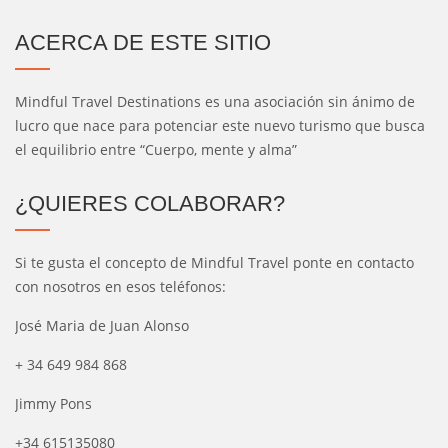
ACERCA DE ESTE SITIO
Mindful Travel Destinations es una asociación sin ánimo de
lucro que nace para potenciar este nuevo turismo que busca
el equilibrio entre “Cuerpo, mente y alma”
¿QUIERES COLABORAR?
Si te gusta el concepto de Mindful Travel ponte en contacto
con nosotros en esos teléfonos:
José Maria de Juan Alonso
+ 34 649 984 868
Jimmy Pons
+34 615135080