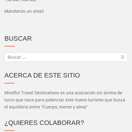
Mándanos un email
BUSCAR
ACERCA DE ESTE SITIO
Mindful Travel Destinations es una asociación sin ánimo de
lucro que nace para potenciar este nuevo turismo que busca
el equilibrio entre “Cuerpo, mente y alma”
¿QUIERES COLABORAR?