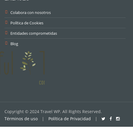
Colabora con nosotros
Política de Cookies
Entidades comprometidas
Blog
Copyright © 2024 Travel WP. All Rights Reserved.
Términos de uso
|
Política de Privacidad
|