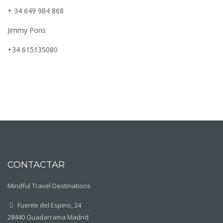
+ 34 649 984 868
Jimmy Pons
+34 615135080
CONTACTAR
Mindful Travel Destinations
Fuente del Espino, 24
28440 Guadarrama Madrid