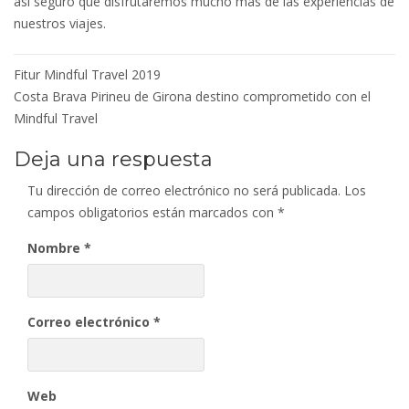
así seguro que disfrutaremos mucho más de las experiencias de
nuestros viajes.
Navegación
Fitur Mindful Travel 2019
de
Costa Brava Pirineu de Girona destino comprometido con el
entradas
Mindful Travel
Deja una respuesta
Tu dirección de correo electrónico no será publicada.
Los
campos obligatorios están marcados con
*
Nombre
*
Correo electrónico
*
Web