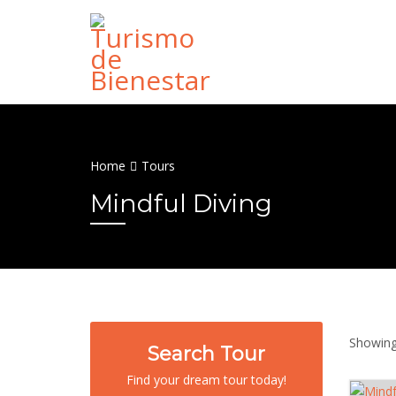
Home
Tours
Mindful Diving
Showing 
Search Tour
Find your dream tour today!