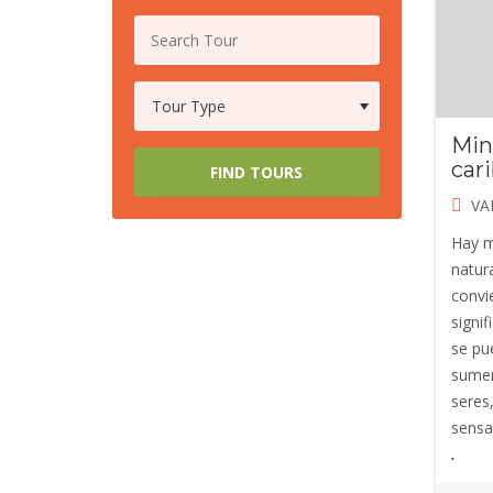
Min
car
FIND TOURS
VA
Hay m
natur
convi
signif
se pu
sumer
seres
sensac
.