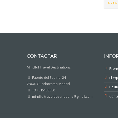
CONTACTAR
INFO
Mindful Travel Destinations
Pren
Fuente del Espino, 24
El eq
28440 Guadarrama Madrid
Polít
+34 615135080
Conta
mindfultraveldestinations@gmail.com